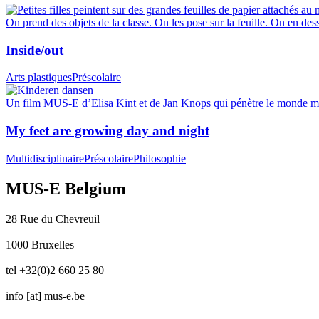
On prend des objets de la classe. On les pose sur la feuille. On en dess
Inside/out
Arts plastiques
Préscolaire
Un film MUS-E d’Elisa Kint et de Jan Knops qui pénètre le monde mer
My feet are growing day and night
Multidisciplinaire
Préscolaire
Philosophie
MUS-E Belgium
28 Rue du Chevreuil
1000 Bruxelles
tel +32(0)2 660 25 80
info
[at]
mus-e.be