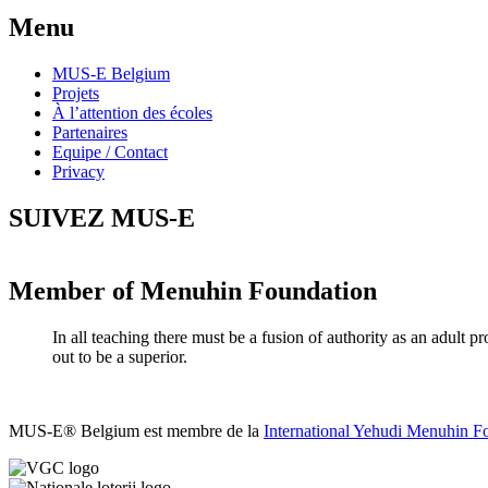
Menu
MUS-E Belgium
Projets
À l’attention des écoles
Partenaires
Equipe / Contact
Privacy
SUIVEZ MUS-E
Facebook
Instagram
Youtube
Vimeo
Soundcloud
Member of Menuhin Foundation
In all teaching there must be a fusion of authority as an adult
out to be a superior.
MUS-E® Belgium est membre de la
International Yehudi Menuhin F