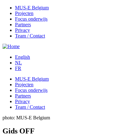
MUS-E Belgium
Projecten
Main
Focus onderwijs
menu
Partners
Privacy
NL
Team / Contact
English
NL
FR
MUS-E Belgium
Projecten
Main
Focus onderwijs
menu
Partners
Privacy
NL
Team / Contact
photo: MUS-E Belgium
Gids OFF